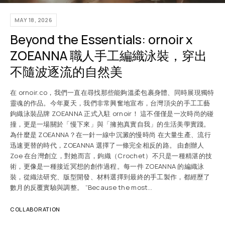
MAY 18, 2026
Beyond the Essentials: ornoir x
ZOEANNA 職人手工編織泳裝，穿出
不隨波逐流的自然美
在 ornoir.co，我們一直在尋找那些能夠溫柔包裹身體、同時展現獨特
靈魂的作品。今年夏天，我們非常興奮地宣布，台灣頂尖的手工工藝
鉤織泳裝品牌 ZOEANNA 正式入駐 ornoir！ 這不僅僅是一次時尚的碰
撞，更是一場關於「慢下來」與「擁抱真實自我」的生活美學實踐。
為什麼是 ZOEANNA？在一針一線中沉澱的慢時尚 在大量生產、流行
迅速更替的時代，ZOEANNA 選擇了一條完全相反的路。 由創辦人
Zoe 在台灣創立，對她而言，鉤織（Crochet）不只是一種精湛的技
術，更像是一種接近冥想的創作過程。每一件 ZOEANNA 的編織泳
裝，從織法研究、版型開發、材料選擇到最終的手工製作，都經歷了
數月的反覆實驗與調整。 “Because the most…
COLLABORATION