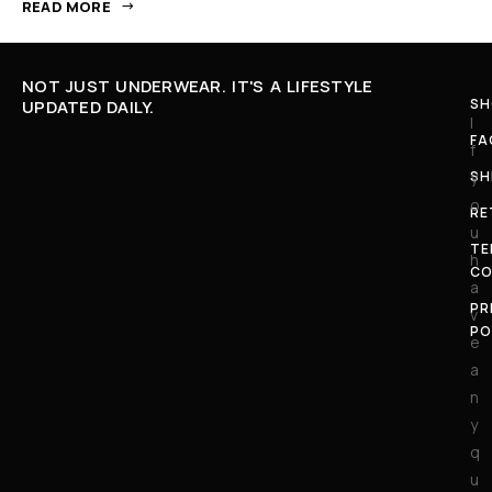
READ MORE
NOT JUST UNDERWEAR. IT'S A LIFESTYLE
SH
UPDATED DAILY.
I
FA
f
SH
y
o
RE
u
TE
h
CO
a
PR
v
PO
e
a
n
y
q
u