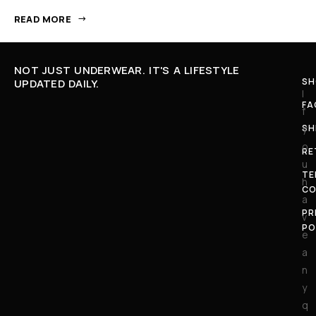
READ MORE
NOT JUST UNDERWEAR. IT'S A LIFESTYLE
SH
UPDATED DAILY.
I
FA
f
SH
y
o
RE
u
TE
h
CO
a
PR
v
PO
e
a
n
y
q