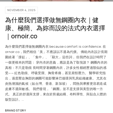
NOVEMBER 4, 2025
為什麼我們選擇做無鋼圈內衣｜健
康、極簡、為妳而設的法式內衣選擇
｜ornoir.co
為什麼我們選擇做無鋼圈內衣 because comfort is confidence. 在
ornoir.co，我們相信「美」不應該以不適為代價。 傳統內衣設計長期
圍繞著「撐起」、「集中」、「顯大」這些詞， 但我們在設計時問了
一個更根本的問題： 穿內衣的意義，應該是為了取悅誰？ 鋼圈內衣的
真相：不只是勒痕 長時間穿著鋼圈內衣，許多女性都經歷過類似的感
受—— 紅色勒痕、呼吸受限、胸骨疼痛，甚至肩頸壓力。 醫學研究指
出，過度壓迫胸部的鋼圈可能影響淋巴循環與乳房組織健康。 尤其在
炎熱潮濕的氣候（如台灣、香港、新加坡）， 悶熱與摩擦更容易造成
皮膚不適與敏感。 我們發現，「鋼圈」並不是支撐與美型的唯一方
式。 真正的舒適與支撐，來自於剪裁結構、布料彈性、與貼合人體的
版型設計。…
BRAND STORY