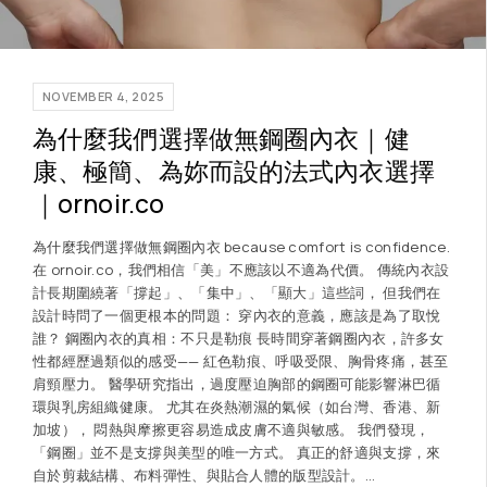
NOVEMBER 4, 2025
為什麼我們選擇做無鋼圈內衣｜健
康、極簡、為妳而設的法式內衣選擇
｜ornoir.co
為什麼我們選擇做無鋼圈內衣 because comfort is confidence.
在 ornoir.co，我們相信「美」不應該以不適為代價。 傳統內衣設
計長期圍繞著「撐起」、「集中」、「顯大」這些詞， 但我們在
設計時問了一個更根本的問題： 穿內衣的意義，應該是為了取悅
誰？ 鋼圈內衣的真相：不只是勒痕 長時間穿著鋼圈內衣，許多女
性都經歷過類似的感受—— 紅色勒痕、呼吸受限、胸骨疼痛，甚至
肩頸壓力。 醫學研究指出，過度壓迫胸部的鋼圈可能影響淋巴循
環與乳房組織健康。 尤其在炎熱潮濕的氣候（如台灣、香港、新
加坡）， 悶熱與摩擦更容易造成皮膚不適與敏感。 我們發現，
「鋼圈」並不是支撐與美型的唯一方式。 真正的舒適與支撐，來
自於剪裁結構、布料彈性、與貼合人體的版型設計。…