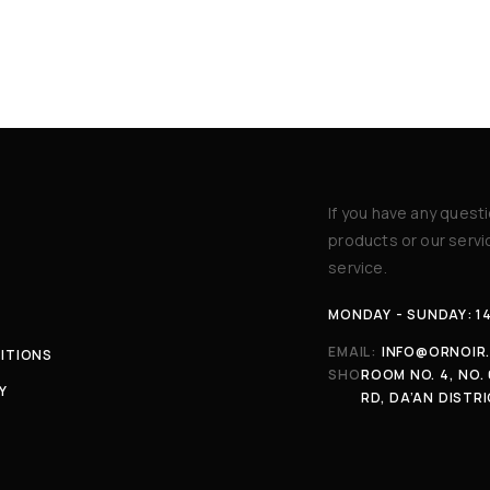
If you have any quest
products or our serv
service.
MONDAY - SUNDAY: 1
EMAIL:
INFO@ORNOIR
ITIONS
SHOP:
ROOM NO. 4, NO. 
Y
RD, DA’AN DISTRI