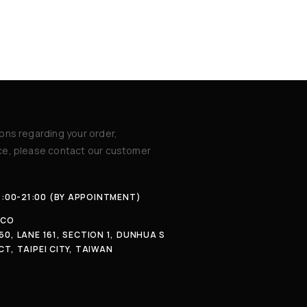
ions regarding your order,
ice, please contact our customer
4:00-21:00 (BY APPOINTMENT)
.CO
60, LANE 161, SECTION 1, DUNHUA S
CT, TAIPEI CITY, TAIWAN